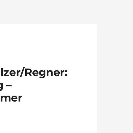
lzer/Regner:
 –
mmer