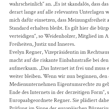
wahrscheinlich“ an. „Es ist skandalös, dass d
derart lange auf alle relevanten Unterlagen 
mich dafür einsetzen, dass Meinungsfreiheit
Standard erhalten bleibt. Es gilt hier die bür
verteidigen“, so Weidenholzer, Mitglied im A
Freiheiten, Justiz und Inneres.
Evelyn Regner, Vizepräsidentin im Rechtsau
macht auf die riskante Einbahnstraße bei de
aufmerksam. „Das Internet ist frei und muss e
weiter bleiben. Wenn wir nun beginnen, den d
Medienunternehmen Eigentumsrechte zu gebe
Ende des Internets in der derzeitigen Form“, 
Europaabgeordnete Regner. Sie plädiert daher
Prüfung im Sinne der europäischen Bürgeri