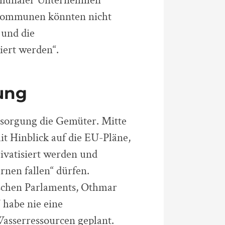
munaler Unternehmen“
Kommunen könnten nicht
 und die
iert werden“.
rung
ersorgung die Gemüter. Mitte
t Hinblick auf die EU-Pläne,
ivatisiert werden und
nen fallen“ dürfen.
ischen Parlaments, Othmar
 habe nie eine
asserressourcen geplant.