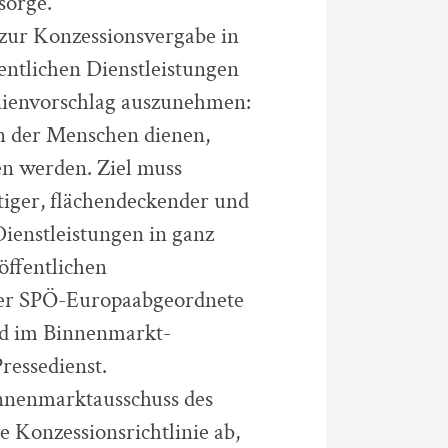
sorge.
zur Konzessionsvergabe in
fentlichen Dienstleistungen
inienvorschlag auszunehmen:
en der Menschen dienen,
en werden. Ziel muss
tiger, flächendeckender und
ienstleistungen in ganz
öffentlichen
 der SPÖ-Europaabgeordnete
ied im Binnenmarkt-
essedienst.
innenmarktausschuss des
 Konzessionsrichtlinie ab,