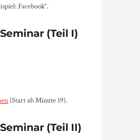
spiel: Facebook“.
eminar (Teil I)
hen
(Start ab Minute 19).
eminar (Teil II)