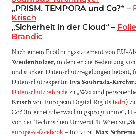
„PRISM, TEMPORA und Co?“ –
Krisch
„Sicherheit in der Cloud“ –
Foli
Brandic
Nach einem Eröffnungsstatement von EU-A
Weidenholzer
, in dem er die Bedeutung von
und starken Datenschutzregelungen betont, f
Datenschutzexpertin
Eva Souhrada-Kirchm
Datenschutzbehörde
zu „Was sind personenb
Krisch
von European Digital Rights (
edri)
z
Co? (Internet)überwachungsprogramme“, IT
von der Technischen Universität Wien zu „Si
europe-v-facebook
– Initiator
Max Schrems