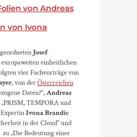
Folien von Andreas
en von Ivona
bgeordneten
Josef
 europaweiten einheitlichen
olgten vier Fachvorträge von
ayer
, von der
Österreichen
ezogene Daten?“,
Andreas
u „PRISM, TEMPORA und
-Expertin
Ivona Brandic
cherheit in der Cloud“ und
zu „Die Bedeutung einer