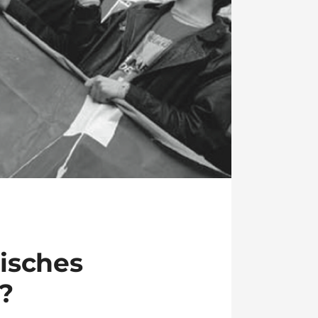
isches
?