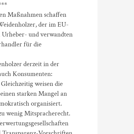
***
blen Maßnahmen schaffen
f Weidenholzer, der im EU-
n Urheber- und verwandten
handler für die
nholzer derzeit in der
d auch Konsumenten:
Gleichzeitig weisen die
 einen starken Mangel an
mokratisch organisiert.
zu wenig Mitspracherecht.
Verwertungsgesellschaften
d Transparenz-Vorschriften,