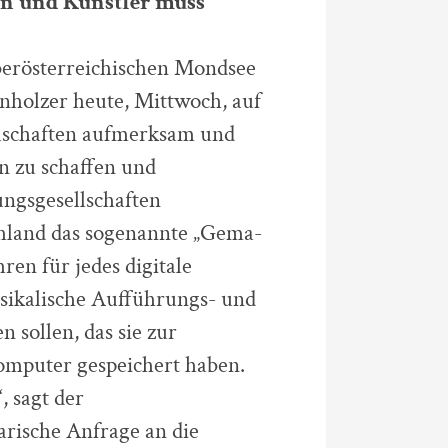
en und Künstler muss
berösterreichischen Mondsee
holzer heute, Mittwoch, auf
llschaften aufmerksam und
en zu schaffen und
ngsgesellschaften
schland das sogenannte „Gema-
ren für jedes digitale
sikalische Aufführungs- und
 sollen, das sie zur
omputer gespeichert haben.
, sagt der
rische Anfrage an die