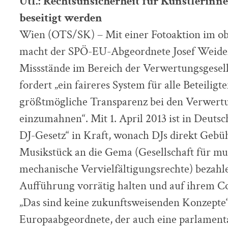
Utl.: Rechtsunsicherheit für Künstlerinn
beseitigt werden
Wien (OTS/SK) – Mit einer Fotoaktion im o
macht der SPÖ-EU-Abgeordnete Josef Weiden
Missstände im Bereich der Verwertungsgese
fordert „ein faireres System für alle Beteiligt
größtmögliche Transparenz bei den Verwertu
einzumahnen“. Mit 1. April 2013 ist in Deut
DJ-Gesetz“ in Kraft, wonach DJs direkt Gebüh
Musikstück an die Gema (Gesellschaft für mu
mechanische Vervielfältigungsrechte) bezahlen
Aufführung vorrätig halten und auf ihrem C
„Das sind keine zukunftsweisenden Konzepte“
Europaabgeordnete, der auch eine parlamenta