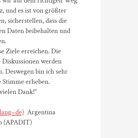
s wir auf dem richtigen Weg
, und es ist von größter
, sicherstellen, dass die
en Daten beibehalten und
en.
se Ziele erreichen. Die
 Diskussionen werden
u. Deswegen bin ich sehr
e Stimme erheben.
vielen Dank!“
?lang=de)
­ Argentina
co (APADIT)