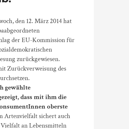
twoch, den 12. März 2014 hat
paabgeordneten
chlag der EU-Kommission für
ozialdemokratischen
 Lesung zurückgewiesen.
it Zurückverweisung des
urchsetzen.
ch gewählte
eigt, dass mit ihm die
 KonsumentInnen oberste
 Artenvielfalt sichert auch
ielfalt an Lebensmitteln