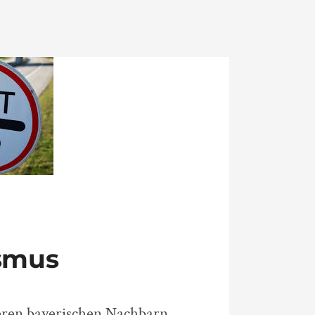
ismus
seren bayerischen Nachbarn