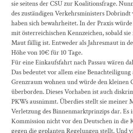
sie seitens der CSU zur Koalitionsfrage. Nun
des zuständigen Verkehrsministers Dobrindt 
haben sich bewahrheitet. In der Praxis würde
mit österreichischen Kennzeichen, sobald si
Maut fällig ist. Entweder als Jahresmaut in d
Höhe von 10€ für 10 Tage.
Für eine Einkaufsfahrt nach Passau wären dah
Das bedeutet vor allem eine Benachteiligung a
Grenzraum wohnen und würde den kleinen G
überborden. Dieses Vorhaben ist auch diskrim
PKWs ausnimmt. Überdies stellt sie meiner 
Verletzung des Binnenmarktprinzips dar. Es is
Kommission nicht vor den Deutschen in die K
gegen die geplanten Regelungen stellt. Und v