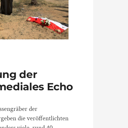
ung der
mediales Echo
ssengräber der
geben die veröffentlichten
nders viele, rund 40