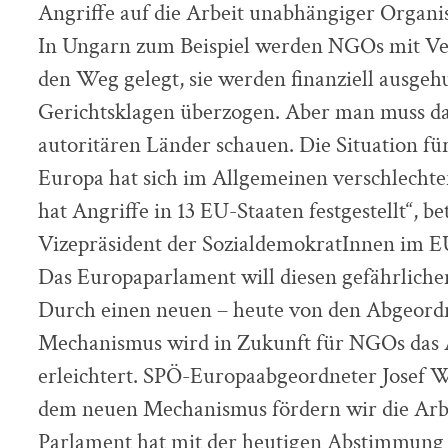
Angriffe auf die Arbeit unabhängiger Organisa
In Ungarn zum Beispiel werden NGOs mit Ve
den Weg gelegt, sie werden finanziell ausgeh
Gerichtsklagen überzogen. Aber man muss daz
autoritären Länder schauen. Die Situation für 
Europa hat sich im Allgemeinen verschlecht
hat Angriffe in 13 EU-Staaten festgestellt“, b
Vizepräsident der SozialdemokratInnen im E
Das Europaparlament will diesen gefährlich
Durch einen neuen – heute von den Abgeordn
Mechanismus wird in Zukunft für NGOs das
erleichtert. SPÖ-Europaabgeordneter Josef W
dem neuen Mechanismus fördern wir die Arb
Parlament hat mit der heutigen Abstimmung b