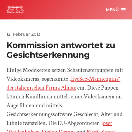
MENÜ
12. Februar 2013
Kommission antwortet zu
Gesichtserkennung
Einige Modeketten setzen Schaufensterpuppen
mit
Videokameras, sogenannte
„EyeSee-Mannequins“
der italienischen Firma Almax
ein. Diese Puppen
können KundInnen mittels einer Videokamera im
Auge filmen und mittels
Gesichtserkennungssoftware Geschlecht, Alter und
Ethnie feststellen. Die EU-Abgeordneten
Josef
Weidenholzer
,
Evelyn Regner
und
Birgit Sippel