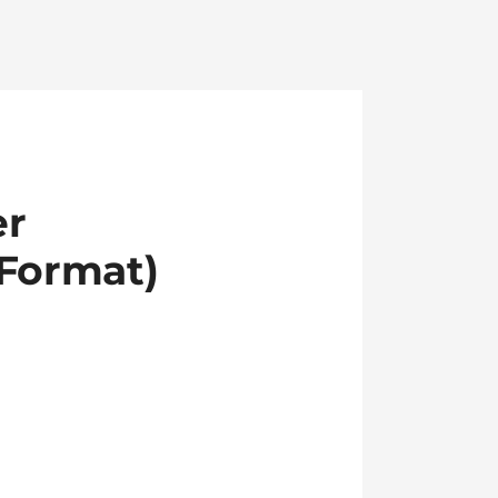
er
Format)