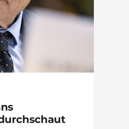
áns
durchschaut