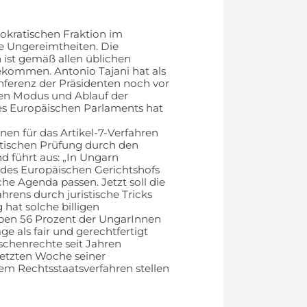
mokratischen Fraktion im
ine Ungereimtheiten. Die
 ist gemäß allen üblichen
kommen. Antonio Tajani hat als
ferenz der Präsidenten noch vor
n Modus und Ablauf der
s Europäischen Parlaments hat
nen für das Artikel-7-Verfahren
stischen Prüfung durch den
nd führt aus: „In Ungarn
 des Europäischen Gerichtshofs
che Agenda passen. Jetzt soll die
hrens durch juristische Tricks
hat solche billigen
en 56 Prozent der UngarInnen
ge als fair und gerechtfertigt
chenrechte seit Jahren
 letzten Woche seiner
 Rechtsstaatsverfahren stellen