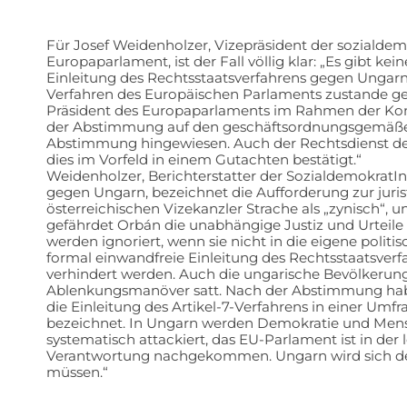
Für Josef Weidenholzer, Vizepräsident der sozialde
Europaparlament, ist der Fall völlig klar: „Es gibt ke
Einleitung des Rechtsstaatsverfahrens gegen Ungarn
Verfahren des Europäischen Parlaments zustande ge
Präsident des Europaparlaments im Rahmen der Kon
der Abstimmung auf den geschäftsordnungsgemäße
Abstimmung hingewiesen. Auch der Rechtsdienst de
dies im Vorfeld in einem Gutachten bestätigt.“
Weidenholzer, Berichterstatter der SozialdemokratIn
gegen Ungarn, bezeichnet die Aufforderung zur juri
österreichischen Vizekanzler Strache als „zynisch“, u
gefährdet Orbán die unabhängige Justiz und Urteile
werden ignoriert, wenn sie nicht in die eigene politis
formal einwandfreie Einleitung des Rechtsstaatsverfa
verhindert werden. Auch die ungarische Bevölkerung 
Ablenkungsmanöver satt. Nach der Abstimmung hab
die Einleitung des Artikel-7-Verfahrens in einer Umfra
bezeichnet. In Ungarn werden Demokratie und Mens
systematisch attackiert, das EU-Parlament ist in der
Verantwortung nachgekommen. Ungarn wird sich dem
müssen.“